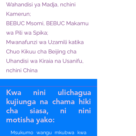
Wahandisi ya Madja, nchini
Kamerun;
BEBUC Msomi, BEBUC Makamu
wa Pili wa Spika;
Mwanafunzi wa Uzamili katika
Chuo Kikuu cha Beijing cha
Uhandisi wa Kiraia na Usanifu,
nchini China
Kwa nini ulichagua
kujiunga na chama hiki
cha siasa, ni nini
motisha yako:
Msukumo wangu mkubwa kwa