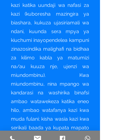
kazi katika uundaji wa nafasi za
kazi (kuboresha mazingira ya
biashara, kukuza ujasiriamali wa
ndani, kuunda sera mpya ya
kiuchumi inayopendelea kampuni
zinazosindika malighafi na bidhaa
za kilimo kabla ya matumizi
na/au kuuza nje, ujenzi wa
miundombinu). Kwa
miundombinu, nina mpango wa
kandarasi na washirika binafsi
ambao watawekeza katika eneo
hilo, ambao watafanya kazi kwa
muda fulani; kisha wasia kazi kwa
serikali baada ya kupata mapato
yao. Kwa ajili ya amani, mtazamo