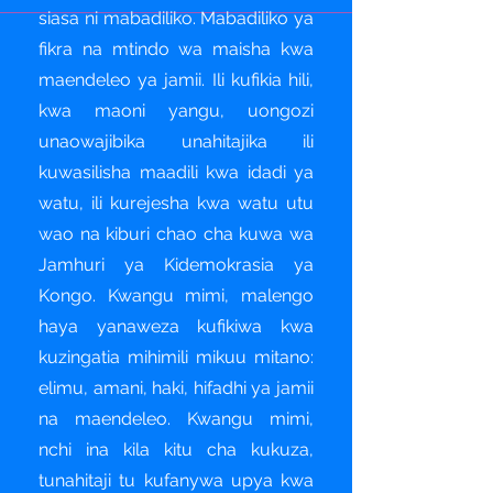
siasa ni mabadiliko. Mabadiliko ya
fikra na mtindo wa maisha kwa
maendeleo ya jamii. Ili kufikia hili,
kwa maoni yangu, uongozi
unaowajibika unahitajika ili
kuwasilisha maadili kwa idadi ya
watu, ili kurejesha kwa watu utu
wao na kiburi chao cha kuwa wa
Jamhuri ya Kidemokrasia ya
Kongo. Kwangu mimi, malengo
haya yanaweza kufikiwa kwa
kuzingatia mihimili mikuu mitano:
elimu, amani, haki, hifadhi ya jamii
na maendeleo. Kwangu mimi,
nchi ina kila kitu cha kukuza,
tunahitaji tu kufanywa upya kwa