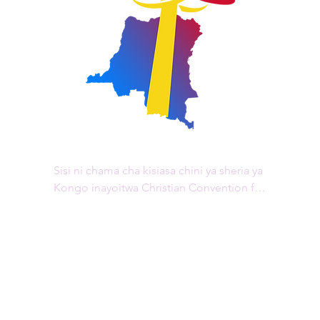
Sisi ni chama cha kisiasa chini ya sheria ya 
Kongo inayoitwa Christian Convention for 
Change, "CCC/RDC" kwa kifupi, 
iliyosajiliwa kwa Agizo la Waziri 060 la 
tarehe 31 Desemba 2015. Ofisi yetu kuu 
iko Goma, katika mkoa wa Kivu Kaskazini.