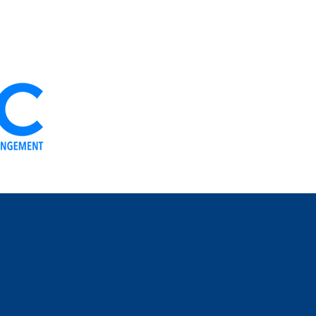
O ZETU
ITIKADI
TIMU YETU
HABARI
USHIRIKI WAKO
JI