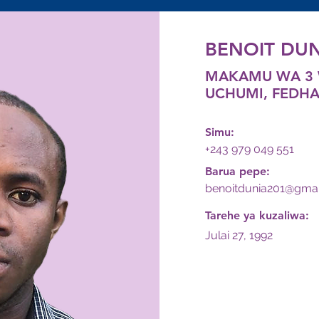
BENOIT DU
MAKAMU WA 3 
UCHUMI, FEDH
Simu:
+243 979 049 551
Barua pepe:
benoitdunia201@gma
Tarehe ya kuzaliwa:
Julai 27, 1992