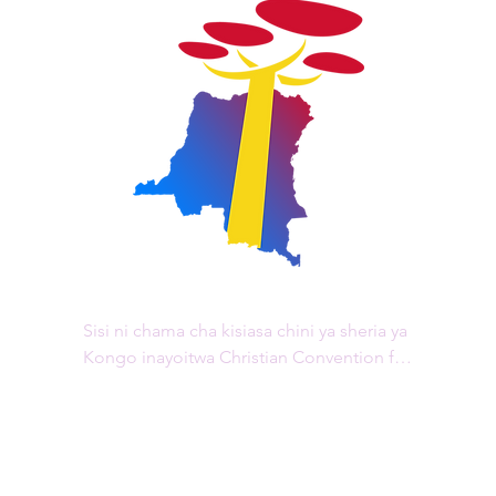
Sisi ni chama cha kisiasa chini ya sheria ya 
Kongo inayoitwa Christian Convention for 
Change, "CCC/RDC" kwa kifupi, 
iliyosajiliwa kwa Agizo la Waziri 060 la 
tarehe 31 Desemba 2015. Ofisi yetu kuu 
iko Goma, katika mkoa wa Kivu Kaskazini.