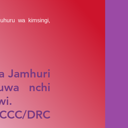
uhuru wa kimsingi,
a Jamhuri
uwa nchi
wi.
 CCC/DRC