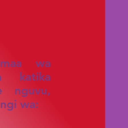
amaa wa
a katika
ye nguvu,
ngi wa: