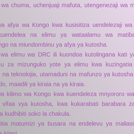
aji wa chuma, uchenjuaji mafuta, utengenezaji wa
 afya wa Kongo kwa kusisitiza uendelezaji w
 kuendelea na elimu ya wataalamu wa matib
go na miundombinu ya afya ya kutosha.
a elimu wa DRC ili kuondoa kutolingana kati y
mu za mizunguko yote ya elimu kwa kuzingatia ut
na teknolojia, utamaduni na mafunzo ya kutosha k
o, maadili ya kiraia na ya kiraia.
a kilimo wa Kongo kwa kuendeleza mnyororo w
vifaa vya kutosha, kwa kukarabati barabara za 
na kudhibiti soko la chakula.
itia matumizi ya busara na endelevu ya maliasi
 kijani.