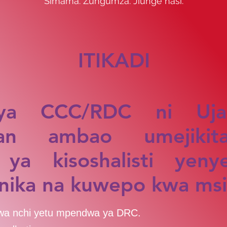
Simama. Zungumza. Jiunge nasi.
ITIKADI
i ya CCC/RDC ni Uj
can ambao umejikit
 ya kisoshalisti yen
anika na kuwepo kwa msi
i wa nchi yetu mpendwa ya DRC.