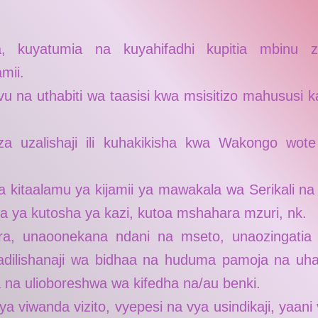
, kuyatumia na kuyahifadhi kupitia mbinu 
mii.
u na uthabiti wa taasisi kwa msisitizo mahususi k
 uzalishaji ili kuhakikisha kwa Wakongo wote k
 kitaalamu ya kijamii ya mawakala wa Serikali 
a ya kutosha ya kazi, kutoa mshahara mzuri, nk.
, unaoonekana ndani na mseto, unaozingatia uza
badilishanaji wa bidhaa na huduma pamoja na uh
na ulioboreshwa wa kifedha na/au benki.
a viwanda vizito, vyepesi na vya usindikaji, yaani