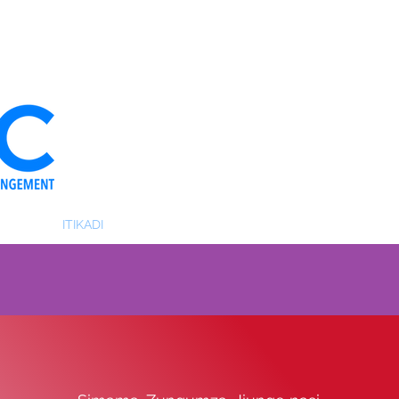
O ZETU
ITIKADI
TIMU YETU
HABARI
USHIRIKI WAKO
JI