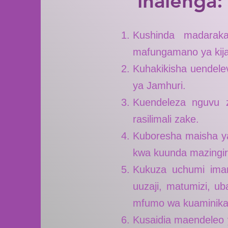
inalenga:
Kushinda madaraka
mafungamano ya kija
Kuhakikisha uendelev
ya Jamhuri.
Kuendeleza nguvu za
rasilimali zake.
Kuboresha maisha ya
kwa kuunda mazingir
Kukuza uchumi imara
uuzaji, matumizi, u
mfumo wa kuaminika 
Kusaidia maendeleo y