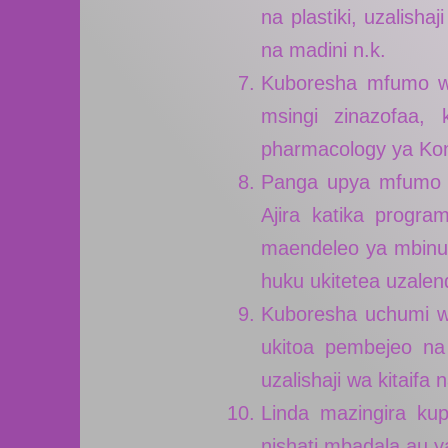
na plastiki, uzalish
na madini n.k.
Kuboresha mfumo wa
msingi zinazofaa,
pharmacology ya Kon
Panga upya mfumo w
Ajira katika progra
maendeleo ya mbinu 
huku ukitetea uzalend
Kuboresha uchumi w
ukitoa pembejeo na 
uzalishaji wa kitaifa 
Linda mazingira kup
nishati mbadala au ya