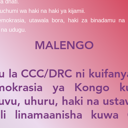
a dhati.
 uchumi wa haki na haki ya kijamii.
demokrasia, utawala bora, haki za binadamu na 
na udugu.
MALENGO
u la CCC/DRC ni kuifany
mokrasia ya Kongo k
vu, uhuru, haki na usta
ili linamaanisha kuwa