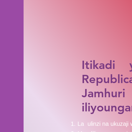
Itikad
Republi
Jamhuri
iliyoung
La ulinzi na ukuzaj