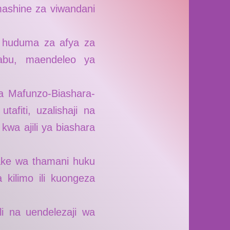
 mashine za viwandani
a huduma za afya za
abu, maendeleo ya
a Mafunzo-Biashara-
afiti, uzalishaji na
wa ajili ya biashara
ake wa thamani huku
kilimo ili kuongeza
li na uendelezaji wa