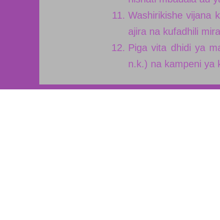
Washirikishe vijana
ajira na kufadhili mi
Piga vita dhidi ya m
n.k.) na kampeni ya