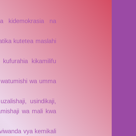
za kidemokrasia na
atika kutetea maslahi
ufurahia kikamilifu
na watumishi wa umma
lishaji, usindikaji,
amishaji wa mali kwa
 viwanda vya kemikali