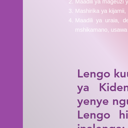
Maadili ya mageuzi y
Mashirika ya kijamii,
Maadili ya uraia, 
mshikamano, usawa 
Lengo ku
ya Kide
yenye ngu
Lengo h