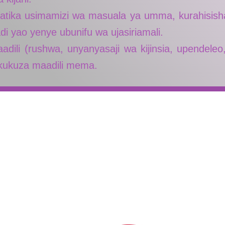
 katika usimamizi wa masuala ya umma, kurahisish
radi yao yenye ubunifu wa ujasiriamali.
aadili (rushwa, unyanyasaji wa kijinsia, upendeleo
 kukuza maadili mema.