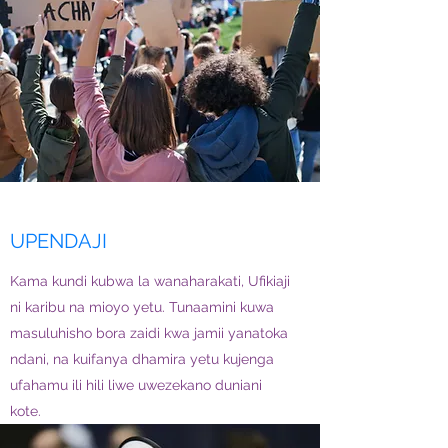
UPENDAJI
Kama kundi kubwa la wanaharakati, Ufikiaji
ni karibu na mioyo yetu. Tunaamini kuwa
masuluhisho bora zaidi kwa jamii yanatoka
ndani, na kuifanya dhamira yetu kujenga
ufahamu ili hili liwe uwezekano duniani
kote.