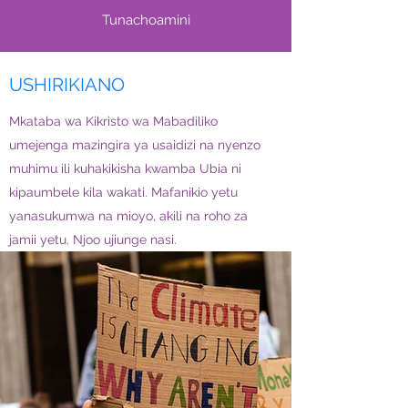
Tunachoamini
USHIRIKIANO
Mkataba wa Kikristo wa Mabadiliko
umejenga mazingira ya usaidizi na nyenzo
muhimu ili kuhakikisha kwamba Ubia ni
kipaumbele kila wakati. Mafanikio yetu
yanasukumwa na mioyo, akili na roho za
jamii yetu. Njoo ujiunge nasi.