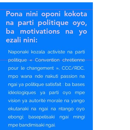
Pona nini oponi kokota
na parti politique oyo,
ba motivations na yo
ezali nini:
Naponaki kozala activiste na parti
politique « Convention chrétienne
pour le changement », CCC/RDC,
mpo wana nde nakuti passion na
ngai ya politique satisfait : ba bases
idéologiques ya parti oyo mpe
vision ya autorité morale na yango
ekutanaki na ngai na ntango oyo
ebongi; basepelisaki ngai mingi
mpe bandimisaki ngai.