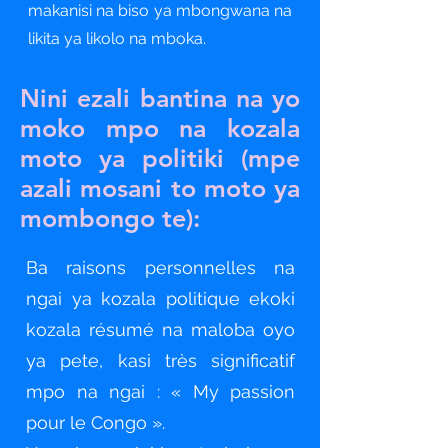
makanisi na biso ya mbongwana na
likita ya likolo na mboka.
Nini ezali bantina na yo
moko mpo na kozala
moto ya politiki (mpe
azali mosani to moto ya
mombongo te):
Ba raisons personnelles na
ngai ya kozala politique ekoki
kozala résumé na maloba oyo
ya pete, kasi très significatif
mpo na ngai : « My passion
pour le Congo ».