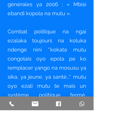
générales ya 2006 : « Mbisi
ebandi kopola na mutu ».
Combat politique na ngai
ezalaka toujours na koluka
ndenge nini ''kokata mutu
congolais oyo epola pe ko
remplacer yango na mosusu ya
sika, ya jeune, ya santé...'' mutu
oyo ezali mutu te mais un
système politique fermé,
inhonest, corrompu ,
kleptomaniac, amateur,... oyo
azuaki place na ye na tête ya