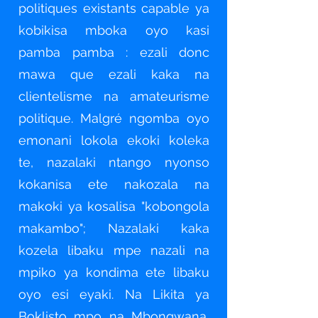
politiques existants capable ya
kobikisa mboka oyo kasi
pamba pamba : ezali donc
mawa que ezali kaka na
clientelisme na amateurisme
politique. Malgré ngomba oyo
emonani lokola ekoki koleka
te, nazalaki ntango nyonso
kokanisa ete nakozala na
makoki ya kosalisa "kobongola
makambo"; Nazalaki kaka
kozela libaku mpe nazali na
mpiko ya kondima ete libaku
oyo esi eyaki. Na Likita ya
Boklisto mpo na Mbongwana,